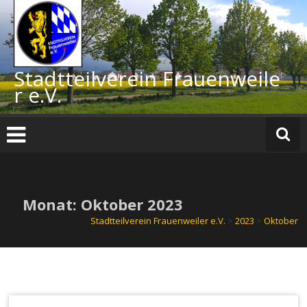
Zum
Inhalt
springen
Stadtteilverein Frauenweile
r e.V.
Monat:
Oktober 2023
Stadtteilverein Frauenweiler e.V.
>
2023
>
Oktober