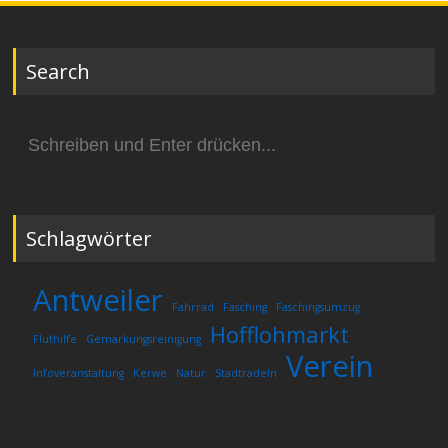
Search
Suchen
nach:
Schlagwörter
Antweiler
Fahrrad
Fasching
Faschingsumzug
Hofflohmarkt
Fluthilfe
Gemarkungsreinigung
Verein
Infoveranstaltung
Kerwe
Natur
Stadtradeln