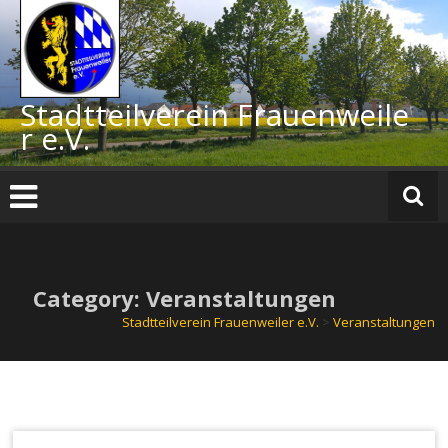
Zum
Inhalt
springen
Stadtteilverein Frauenweile
r e.V.
Category: Veranstaltungen
Stadtteilverein Frauenweiler e.V.
>
Veranstaltungen