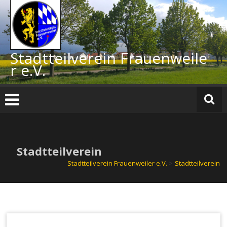
Zum
Inhalt
springen
Stadtteilverein Frauenweile
r e.V.
Stadtteilverein
Stadtteilverein Frauenweiler e.V.
>
Stadtteilverein