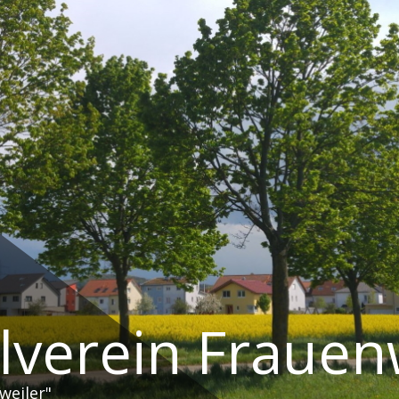
ilverein Frauen
nweiler"