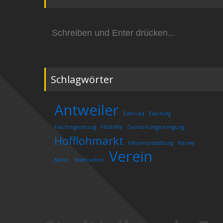
Suchen
nach:
Schlagwörter
Antweiler
Fahrrad
Fasching
Faschingsumzug
Fluthilfe
Gemarkungsreinigung
Hofflohmarkt
Infoveranstaltung
Kerwe
Verein
Natur
Stadtradeln