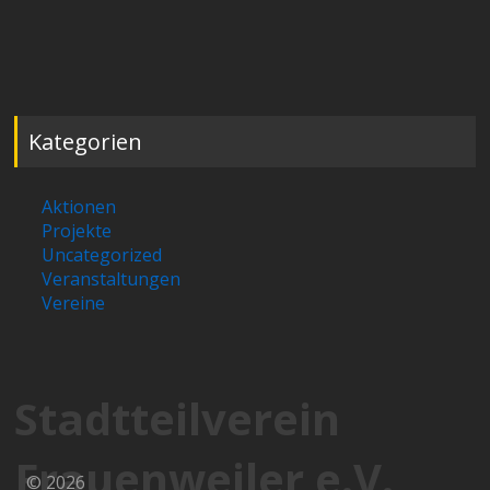
Kategorien
Aktionen
Projekte
Uncategorized
Veranstaltungen
Vereine
Stadtteilverein
Frauenweiler e.V.
© 2026