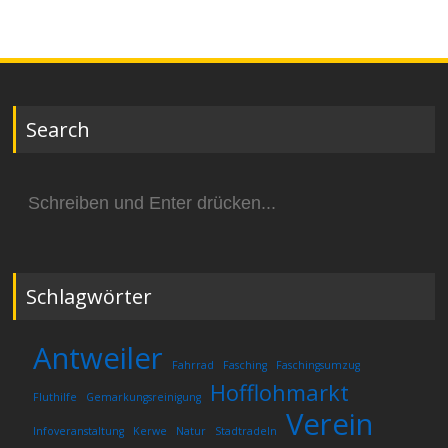
Search
Suchen
nach:
Schlagwörter
Antweiler
Fahrrad
Fasching
Faschingsumzug
Hofflohmarkt
Fluthilfe
Gemarkungsreinigung
Verein
Infoveranstaltung
Kerwe
Natur
Stadtradeln