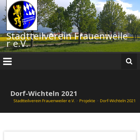
Zum
Inhalt
springen
Stadtteilverein Frauenweile
r e.V.
Dorf-Wichteln 2021
Stadtteilverein Frauenweiler e.V.
>
Projekte
>
Dorf-Wichteln 2021