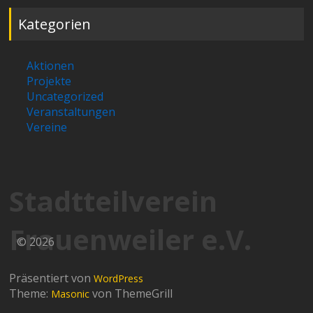
Kategorien
Aktionen
Projekte
Uncategorized
Veranstaltungen
Vereine
Stadtteilverein
Frauenweiler e.V.
© 2026
Präsentiert von
WordPress
Theme:
von ThemeGrill
Masonic