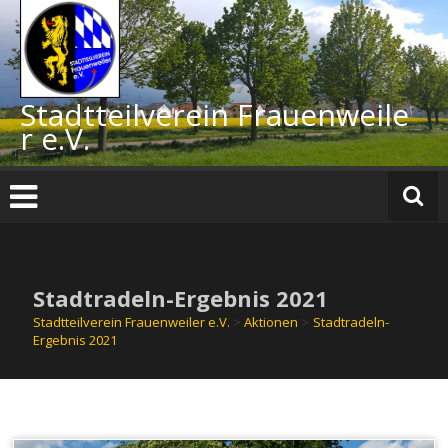
Zum
Inhalt
springen
Stadtteilverein Frauenweile
r e.V.
Stadtradeln-Ergebnis 2021
Stadtteilverein Frauenweiler e.V.
>
Aktionen
>
Stadtradeln-
Ergebnis 2021