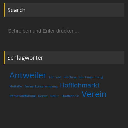
Search
Suchen
nach:
Schlagwörter
Antweiler
Fahrrad
Fasching
Faschingsumzug
Hofflohmarkt
Fluthilfe
Gemarkungsreinigung
Verein
Infoveranstaltung
Kerwe
Natur
Stadtradeln