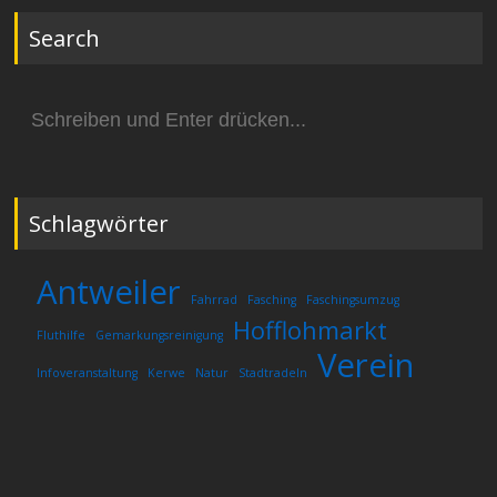
Search
Suchen
nach:
Schlagwörter
Antweiler
Fahrrad
Fasching
Faschingsumzug
Hofflohmarkt
Fluthilfe
Gemarkungsreinigung
Verein
Infoveranstaltung
Kerwe
Natur
Stadtradeln