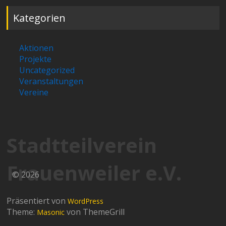
Kategorien
Aktionen
Projekte
Uncategorized
Veranstaltungen
Vereine
Stadtteilverein
Frauenweiler e.V.
© 2026
Präsentiert von
WordPress
Theme:
von ThemeGrill
Masonic